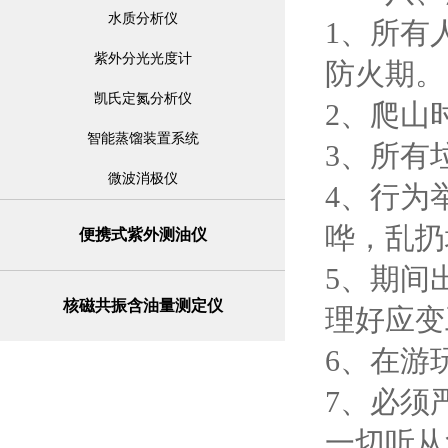
水质分析仪
1、所有
紫外分光光度计
防火期。
凯氏定氮分析仪
2、爬山
智能蒸馏装置系统
3、所有
微波消极仪
4、行为
哗，乱扔
便携式紫外测油仪
5、期间
核磁共振含油量测定仪
理好应变
6、在游
7、必须
一切听从